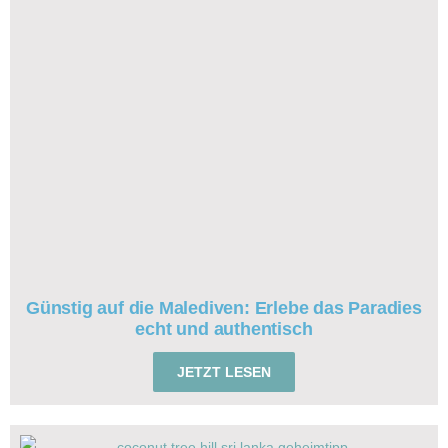
Sie sehen gerade einen Platzhalterinhalt von
Instagram
. Um
auf den eigentlichen Inhalt zuzugreifen, klicken Sie auf die
Schaltfläche unten. Bitte beachten Sie, dass dabei Daten an
Drittanbieter weitergegeben werden.
Mehr Informationen
Inhalt entsperren
Erforderlichen Service akzeptieren und Inhalte
entsperren