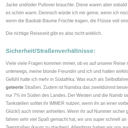
Jacke und/oder Pullover brauchte. Diese waren aber sobald
es schön warm. Dennoch würde ich mir gerne, wenn ich noch
wenn die Baobab Bäume Früchte tragen, die Flüsse voll sin
Die richtige Reisezeit gibt es also nicht wirklich.
Sicherheit/Straßenverhältnisse:
Viele viele Fragen kommen immer, ob es auf unserer Reise s
unterwegs, meine blonde Freundin und ich und hatten wirkl
Gefühl hatte ich mehr in Südafrika. Was euch als Selbstfahre
geteerte
Straßen. Zudem ist Namibia das zweitdünnst besie
nur 7% im Süden des Landes. Der Westen und die Namib sind 
Tankstellen solltet ihr IMMER nutzen, wenn ihr an einer v
Glück!) auch immer anhielten. Wenn ihr auf Nummer sicher g
fahren sehr viel Spaß gemacht hat, wir uns super schnell a
Teerstraßen (kaum zu glauben). Allerdings haben wir uns au