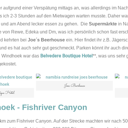
 aufgrund einer Verspätung mittags an, was allerdings im Nac
s ich 2-3 Stunden auf den Mietwagen warten musste. Daher war
n und am Abend lecker essen zu gehen.
Die
Supermärkte
in Na
kte von Rewe, Edeka und Dm, was ich persönlich schon fast ers
d kehrten bei
Joe´s Beerhouse
ein. Hier findet ihr z.B. Jägers
und es hat auch sehr gut geschmeckt. Parken könnt ihr auch dir
Belvedere Boutique Hotel
in Windhoek war das
**, was uns sehr 
ekostet.
Joes Beerhouse
que Hotel
oek - Fishriver Canyon
0km zum Fishriver Canyon. Auf der Strecke machten wir nach 50