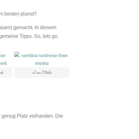
m besten planst?
rauen) gemacht. In diesem
gemeine Tipps. So, lets go.
rk
Löwe Etosha
r genug Platz vorhanden. Die