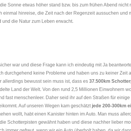
 die Sonne etwas höher stand bzw. bis zum frühen Abend nicht
 einmal hinreise, die Zeit nach der Regenzeit aussuchen und 
d und die Natur zum Leben erwacht.
icher war und diese Frage kann ich eindeutig mit Ja beantwort
ich durchgehend keine Probleme und haben uns zu keiner Zeit 
r allerdings bewusst sein muss ist, dass es
37.500km Schotter
delte Land der Welt. Von den rund 2,5 Millionen Einwohnern 
fast menschenleer. Daher seid ihr auf den Straßen für einige 
orbeikommt. Auf unseren Wegen kam geschätzt
jede 200-300km ei
ehen wollt, habt einen Kanister hinten im Auto. Man muss alle
n die Schotterpisten gewähnt haben und diese nachher lieber mo
ch immer gefreut, wenn wir ein Auto überholt haben, da wir da