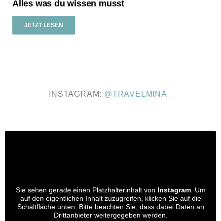
Alles was du wissen musst
JETZT LESEN
INSTAGRAM:
@TRAVELMINA_
Sie sehen gerade einen Platzhalterinhalt von
Instagram
. Um
auf den eigentlichen Inhalt zuzugreifen, klicken Sie auf die
Schaltfläche unten. Bitte beachten Sie, dass dabei Daten an
Drittanbieter weitergegeben werden.