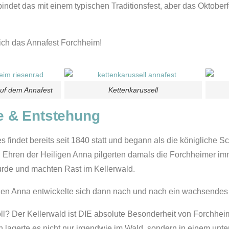
bindet das mit einem typischen Traditionsfest, aber das Oktober
lich das Annafest Forchheim!
auf dem Annafest
Kettenkarussell
e & Entstehung
es findet bereits seit 1840 statt und begann als die königliche S
u Ehren der Heiligen Anna pilgerten damals die Forchheimer i
urde und machten Rast im Kellerwald.
en Anna entwickelte sich dann nach und nach ein wachsendes 
n soll? Der Kellerwald ist DIE absolute Besonderheit von Forchh
agerte es nicht nur irgendwie im Wald, sondern in einem unter