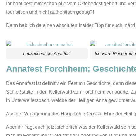
Ihr habt bestimmt schon alle vom Oktoberfest gehört und ver
touristisch und nicht authentisch genug?!
Dann hab ich da einen absoluten Insider Tipp für euch, näm
Lebkuchenherz Annafest
Ich vorm Riesenrad 
Annafest Forchheim: Geschicht
Das Annafest ist definitiv ein Fest mit Geschichte, denn dies
Schießstätte in den Kellerwald von Forchheim verlagerte. Z
in Unterweilersbach, welche der Heiligen Anna gewidmet w
Aus der Verlagerung des Hauptschießens zu Ehre der Heilig
Aber ihr fragt euch jetzt sicherlich was der Kellerwald sei
man im Fochheimer Wald mit der Lagerung von Bier und man l