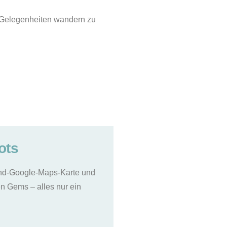
e Gelegenheiten wandern zu
ots
and-Google-Maps-Karte und
n Gems – alles nur ein