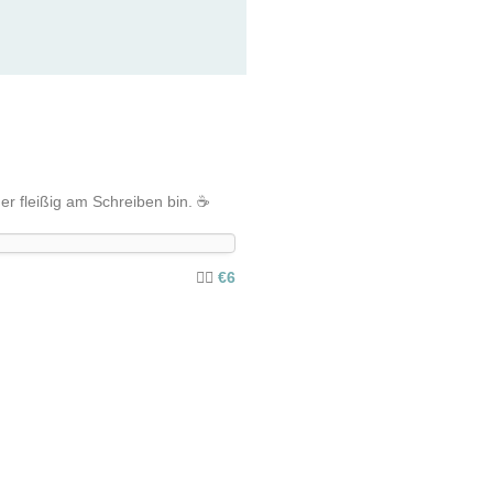
r fleißig am Schreiben bin. ☕️
€6