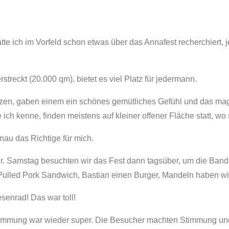
atte ich im Vorfeld schon etwas über das Annafest recherchiert
streckt (20.000 qm), bietet es viel Platz für jedermann.
tzen, gaben einem ein schönes gemütliches Gefühl und das m
 ich kenne, finden meistens auf kleiner offener Fläche statt, w
enau das Richtige für mich.
ier. Samstag besuchten wir das Fest dann tagsüber, um die Ban
n Pulled Pork Sandwich, Bastian einen Burger, Mandeln haben wi
enrad! Das war toll!
immung war wieder super. Die Besucher machten Stimmung und f